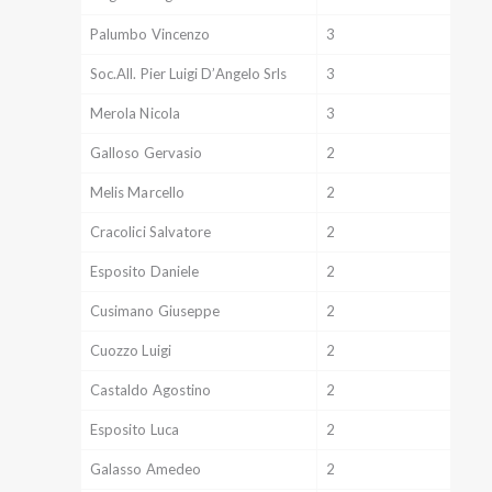
Palumbo Vincenzo
3
Soc.All. Pier Luigi D’Angelo Srls
3
Merola Nicola
3
Galloso Gervasio
2
Melis Marcello
2
Cracolici Salvatore
2
Esposito Daniele
2
Cusimano Giuseppe
2
Cuozzo Luigi
2
Castaldo Agostino
2
Esposito Luca
2
Galasso Amedeo
2