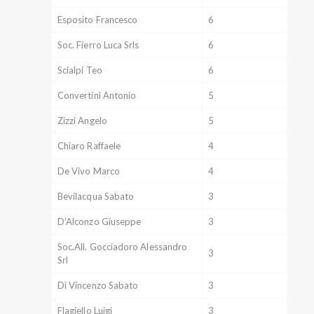
Esposito Francesco
6
Soc. Fierro Luca Srls
6
Scialpi Teo
6
Convertini Antonio
5
Zizzi Angelo
5
Chiaro Raffaele
4
De Vivo Marco
4
Bevilacqua Sabato
3
D’Alconzo Giuseppe
3
Soc.All. Gocciadoro Alessandro
3
Srl
Di Vincenzo Sabato
3
Flagiello Luigi
3