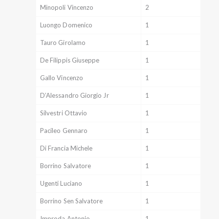
Minopoli Vincenzo
2
Luongo Domenico
1
Tauro Girolamo
1
De Filippis Giuseppe
1
Gallo Vincenzo
1
D’Alessandro Giorgio Jr
1
Silvestri Ottavio
1
Pacileo Gennaro
1
Di Francia Michele
1
Borrino Salvatore
1
Ugenti Luciano
1
Borrino Sen Salvatore
1
Improda Antonio
1