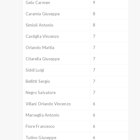
Gelo Carmen
9
Caramia Giuseppe
8
Simioli Antonio
8
Castiglia Vincenzo
7
Orlando Mattia
7
Citarella Giuseppe
7
Siddi Luigi
7
Bellitti Sergio
7
Negro Salvatore
7
Villani Orlando Vincenzo
6
Marseglia Antonio
6
Fiore Francesco
6
Tutino Giuseppe
6