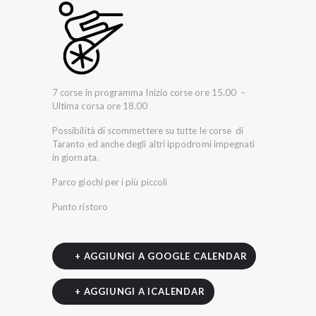
7 corse in programma Inizio corse ore 15.00 –
Ultima corsa ore 18.00
Possibilità di scommettere su tutte le corse di
Taranto ed anche degli altri ippodromi impegnati
in giornata.
Parco giochi per i più piccoli
Punto ristoro
+ AGGIUNGI A GOOGLE CALENDAR
+ AGGIUNGI A ICALENDAR