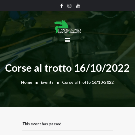
CHI SIAMO
CALENDARIO
UFFICIO TECNICO
COMUNICATI
Corse al trotto 16/10/2022
CLASSIFICHE
GRAN PREMI
Home
Events
Corse al trotto 16/10/2022
GALLERY
CONTATTI
This event has passed.