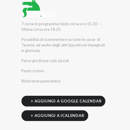
7 corse in programma Inizio corse ore 15.30 –
Ultima corsa ore 18.25
Possibilità di scommettere su tutte le corse di
Taranto ed anche degli altri ippodromi impegnati
in giornata.
Parco giochi per i più piccoli
Punto ristoro
Ristorante panoramico
+ AGGIUNGI A GOOGLE CALENDAR
+ AGGIUNGI A ICALENDAR