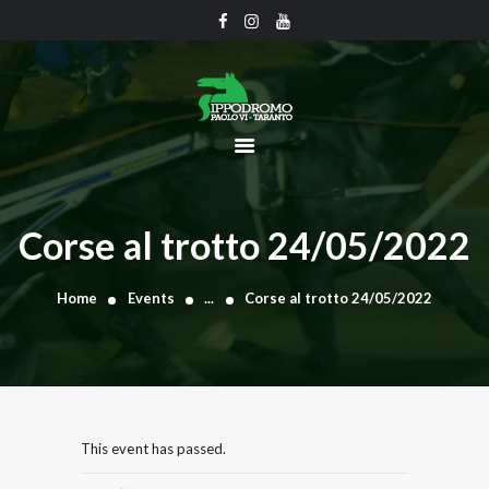
CHI SIAMO
CALENDARIO
UFFICIO TECNICO
COMUNICATI
Corse al trotto 24/05/2022
CLASSIFICHE
GRAN PREMI
Home
Events
...
Corse al trotto 24/05/2022
GALLERY
CONTATTI
This event has passed.