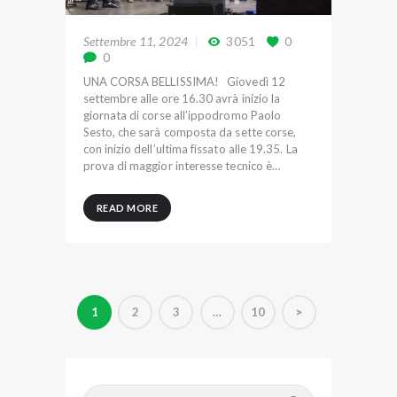
Settembre 11, 2024
3051
0
0
UNA CORSA BELLISSIMA! Giovedì 12
settembre alle ore 16.30 avrà inizio la
giornata di corse all’ippodromo Paolo
Sesto, che sarà composta da sette corse,
con inizio dell’ultima fissato alle 19.35. La
prova di maggior interesse tecnico è…
READ MORE
P
PAGE
1
PAGE
2
PAGE
3
…
PAGE
10
>
a
g
i
Ricerca