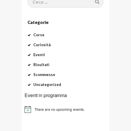
n
per:
a
z
Categorie
i
Corse
o
Curiosità
n
Eventi
e
Risultati
d
Scommesse
e
Uncategorized
g
Eventi in programma
l
i
There are no upcoming events.
a
r