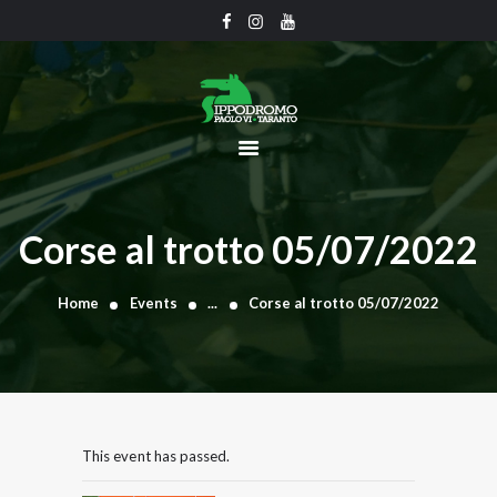
CHI SIAMO
CALENDARIO
UFFICIO TECNICO
COMUNICATI
Corse al trotto 05/07/2022
CLASSIFICHE
GRAN PREMI
Home
Events
...
Corse al trotto 05/07/2022
GALLERY
CONTATTI
This event has passed.