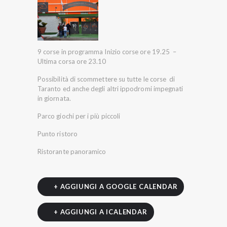
9 corse in programma Inizio corse ore 19.25 –
Ultima corsa ore 23.10
Possibilità di scommettere su tutte le corse di
Taranto ed anche degli altri ippodromi impegnati
in giornata.
Parco giochi per i più piccoli
Punto ristoro
Ristorante panoramico
+ AGGIUNGI A GOOGLE CALENDAR
+ AGGIUNGI A ICALENDAR