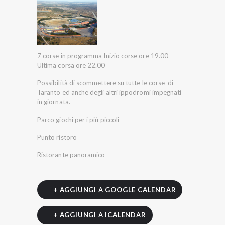
7 corse in programma Inizio corse ore 19.00 –
Ultima corsa ore 22.00
Possibilità di scommettere su tutte le corse di
Taranto ed anche degli altri ippodromi impegnati
in giornata.
Parco giochi per i più piccoli
Punto ristoro
Ristorante panoramico
+ AGGIUNGI A GOOGLE CALENDAR
+ AGGIUNGI A ICALENDAR