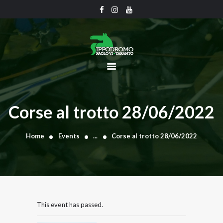
CHI SIAMO
CALENDARIO
UFFICIO TECNICO
COMUNICATI
Corse al trotto 28/06/2022
CLASSIFICHE
GRAN PREMI
Home
Events
...
Corse al trotto 28/06/2022
GALLERY
CONTATTI
This event has passed.