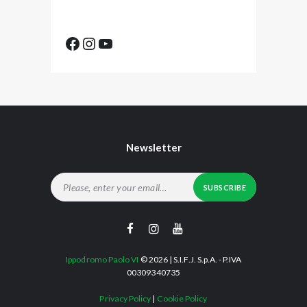
Facebook
Instagram
YouTube
Newsletter
Ippodromo Paolo VI
© 2026 | S.I.F.J. S.p.A. - P.IVA
00309340735
Privacy Policy
|
Cookie Policy