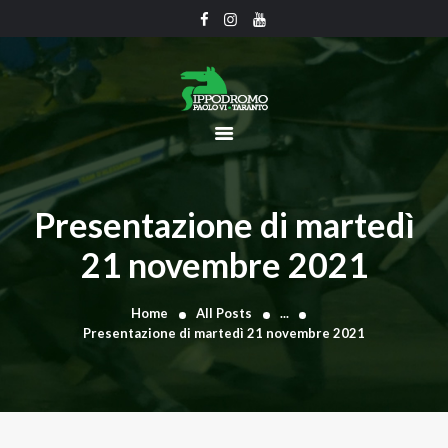
CHI SIAMO
CALENDARIO
UFFICIO TECNICO
COMUNICATI
Presentazione di martedì
CLASSIFICHE
21 novembre 2021
GRAN PREMI
GALLERY
Home
All Posts
...
CONTATTI
Presentazione di martedì 21 novembre 2021