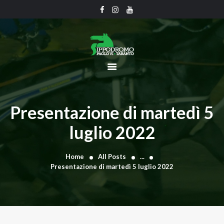
CHI SIAMO
CALENDARIO
UFFICIO TECNICO
COMUNICATI
Presentazione di martedì 5
CLASSIFICHE
luglio 2022
GRAN PREMI
GALLERY
Home
All Posts
...
CONTATTI
Presentazione di martedì 5 luglio 2022