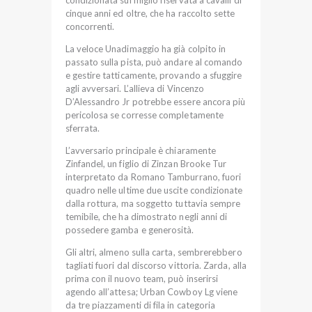
condizionata sul miglio riservata a cavalli di
cinque anni ed oltre, che ha raccolto sette
concorrenti.
La veloce Unadimaggio ha già colpito in
passato sulla pista, può andare al comando
e gestire tatticamente, provando a sfuggire
agli avversari. L’allieva di Vincenzo
D’Alessandro Jr potrebbe essere ancora più
pericolosa se corresse completamente
sferrata.
L’avversario principale è chiaramente
Zinfandel, un figlio di Zinzan Brooke Tur
interpretato da Romano Tamburrano, fuori
quadro nelle ultime due uscite condizionate
dalla rottura, ma soggetto tuttavia sempre
temibile, che ha dimostrato negli anni di
possedere gamba e generosità.
Gli altri, almeno sulla carta, sembrerebbero
tagliati fuori dal discorso vittoria. Zarda, alla
prima con il nuovo team, può inserirsi
agendo all’attesa; Urban Cowboy Lg viene
da tre piazzamenti di fila in categoria